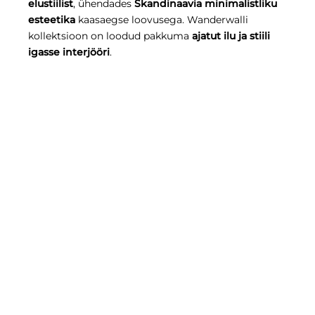
elustiilist
, ühendades
Skandinaavia minimalistliku
esteetika
kaasaegse loovusega. Wanderwalli
kollektsioon on loodud pakkuma
ajatut ilu ja stiili
igasse interjööri
.