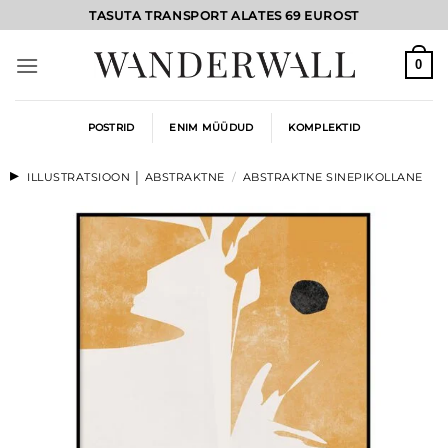
Skip
TASUTA TRANSPORT ALATES 69 EUROST
to
content
0
POSTRID
ENIM MÜÜDUD
KOMPLEKTID
ILLUSTRATSIOON │ ABSTRAKTNE
/
ABSTRAKTNE SINEPIKOLLANE