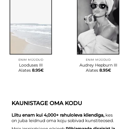
ENIM MÜÜDUD
ENIM MÜÜDUD
Looduses III
Audrey Hepburn III
Alates
8.95
€
Alates
8.95
€
KAUNISTAGE OMA KODU
Liitu enam kui 4,000+ rahuloleva kliendiga,
kes
on juba leidnud oma koju sobivad kunstiteosed.
Meie inspiratsioon pärineb
Põhjamaade disainist ja