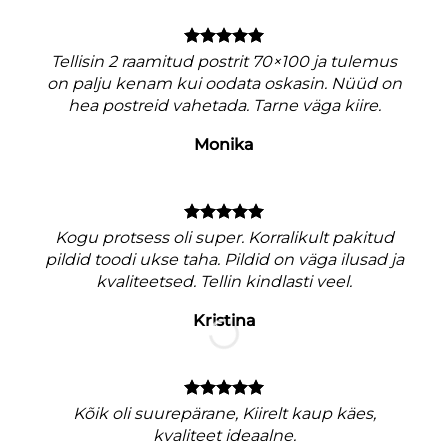
Tellisin 2 raamitud postrit 70×100 ja tulemus
on palju kenam kui oodata oskasin. Nüüd on
hea postreid vahetada. Tarne väga kiire.
Monika
V
Kogu protsess oli super. Korralikult pakitud
pildid toodi ukse taha. Pildid on väga ilusad ja
kvaliteetsed. Tellin kindlasti veel.
Kristina
M
nagu
Kõik oli suurepärane, Kiirelt kaup käes,
e
kvaliteet ideaalne.