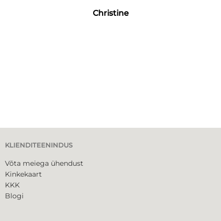
Christine
KLIENDITEENINDUS
Võta meiega ühendust
Kinkekaart
KKK
Blogi