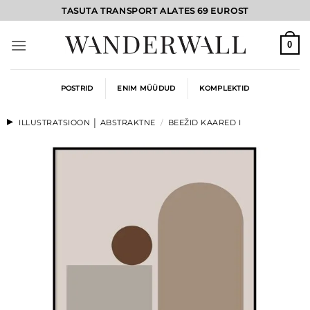
Skip
TASUTA TRANSPORT ALATES 69 EUROST
to
content
0
POSTRID
ENIM MÜÜDUD
KOMPLEKTID
ILLUSTRATSIOON │ ABSTRAKTNE
/
BEEŽID KAARED I