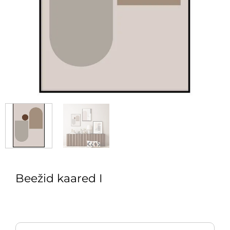
Beežid kaared I