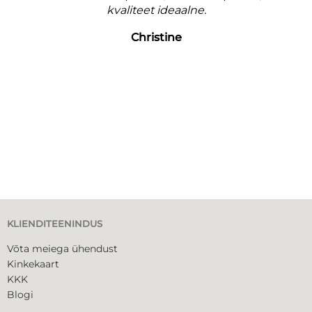
kvaliteet ideaalne.
Christine
KLIENDITEENINDUS
Võta meiega ühendust
Kinkekaart
KKK
Blogi