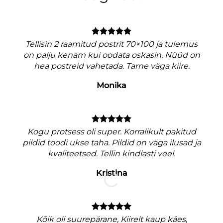
Tellisin 2 raamitud postrit 70×100 ja tulemus
on palju kenam kui oodata oskasin. Nüüd on
hea postreid vahetada. Tarne väga kiire.
Monika
V
Kogu protsess oli super. Korralikult pakitud
pildid toodi ukse taha. Pildid on väga ilusad ja
kvaliteetsed. Tellin kindlasti veel.
Kristina
M
nagu
Kõik oli suurepärane, Kiirelt kaup käes,
e