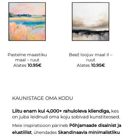
Pastelne maastiku
Beež loojuv maal II –
maal – ruut
ruut
Alates
10.95
€
Alates
10.95
€
KAUNISTAGE OMA KODU
Liitu enam kui 4,000+ rahuloleva kliendiga,
kes
on juba leidnud oma koju sobivad kunstiteosed.
Meie inspiratsioon pärineb
Põhjamaade disainist ja
elustiilist
, ühendades
Skandinaavia minimalistliku