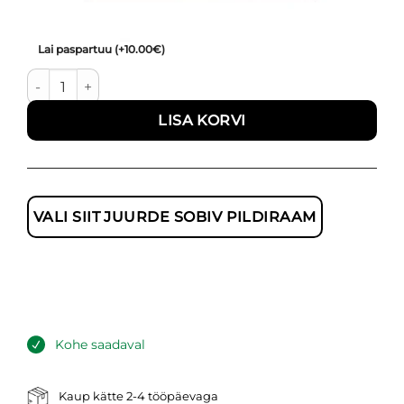
Lai paspartuu
(+10.00€)
Boho coastal I - ruut kogus
LISA KORVI
VALI SIIT JUURDE SOBIV PILDIRAAM
Kohe saadaval
Kaup kätte 2-4 tööpäevaga