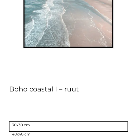
Boho coastal I – ruut
30x30 cm
40x40 cm