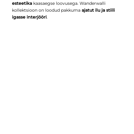
esteetika
kaasaegse loovusega. Wanderwalli
kollektsioon on loodud pakkuma
ajatut ilu ja stiili
igasse interjööri
.