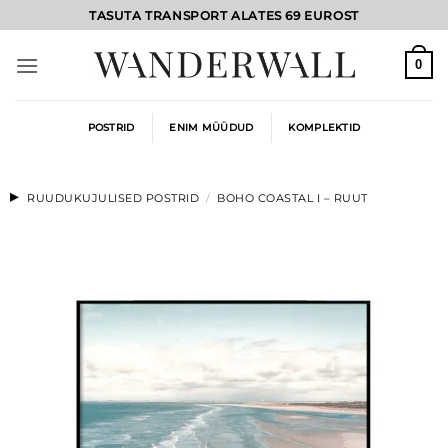
Skip
TASUTA TRANSPORT ALATES 69 EUROST
to
content
0
POSTRID
ENIM MÜÜDUD
KOMPLEKTID
RUUDUKUJULISED POSTRID
/
BOHO COASTAL I – RUUT