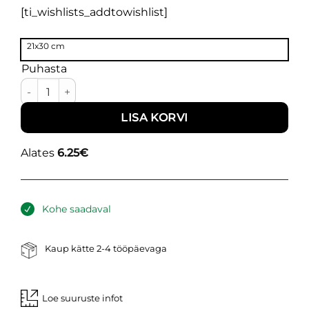
[ti_wishlists_addtowishlist]
21x30 cm
Puhasta
Coastal III kogus
LISA KORVI
Alates
6.25
€
Kohe saadaval
Kaup kätte 2-4 tööpäevaga
Loe suuruste infot