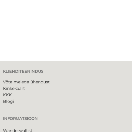
KLIENDITEENINDUS
Võta meiega ühendust
Kinkekaart
KKK
Blogi
INFORMATSIOON
Wanderwallist