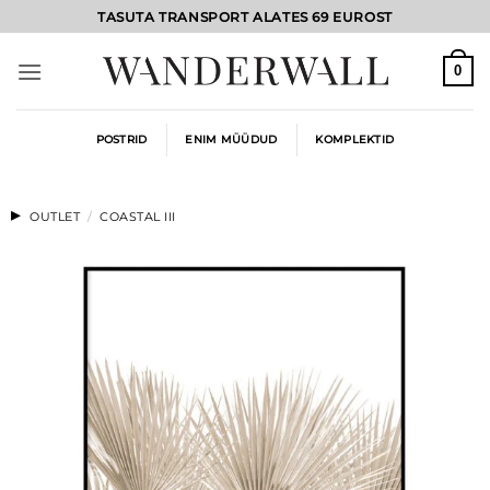
Skip
TASUTA TRANSPORT ALATES 69 EUROST
to
content
0
POSTRID
ENIM MÜÜDUD
KOMPLEKTID
OUTLET
/
COASTAL III