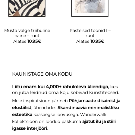
Musta valge triibuline
Pastelsed toonid I –
naine – ruut
ruut
k
Alates
10.95
€
Alates
10.95
€
KAUNISTAGE OMA KODU
Liitu enam kui 4,000+ rahuloleva kliendiga,
kes
on juba leidnud oma koju sobivad kunstiteosed.
Meie inspiratsioon pärineb
Põhjamaade disainist ja
elustiilist
, ühendades
Skandinaavia minimalistliku
esteetika
kaasaegse loovusega. Wanderwalli
kollektsioon on loodud pakkuma
ajatut ilu ja stiili
igasse interjööri
.