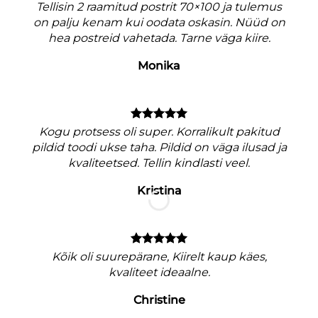
Tellisin 2 raamitud postrit 70×100 ja tulemus
on palju kenam kui oodata oskasin. Nüüd on
hea postreid vahetada. Tarne väga kiire.
Monika
V
Kogu protsess oli super. Korralikult pakitud
pildid toodi ukse taha. Pildid on väga ilusad ja
kvaliteetsed. Tellin kindlasti veel.
Kristina
M
nagu
Kõik oli suurepärane, Kiirelt kaup käes,
e
kvaliteet ideaalne.
Christine