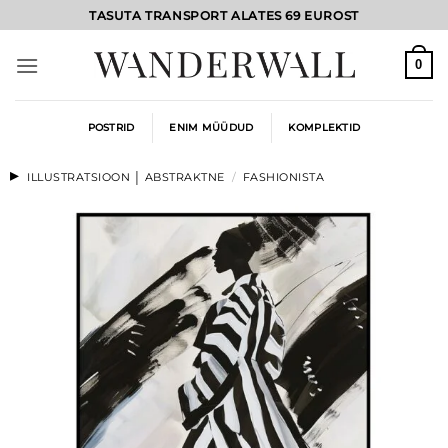
Skip
TASUTA TRANSPORT ALATES 69 EUROST
to
content
0
POSTRID
ENIM MÜÜDUD
KOMPLEKTID
ILLUSTRATSIOON │ ABSTRAKTNE
/
FASHIONISTA