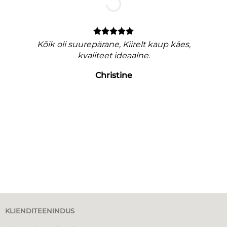
M
nagu
Kõik oli suurepärane, Kiirelt kaup käes,
e
kvaliteet ideaalne.
Christine
KLIENDITEENINDUS