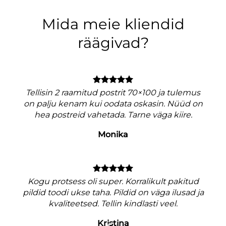
Mida meie kliendid
räägivad?
Tellisin 2 raamitud postrit 70×100 ja tulemus
on palju kenam kui oodata oskasin. Nüüd on
hea postreid vahetada. Tarne väga kiire.
Monika
V
Kogu protsess oli super. Korralikult pakitud
pildid toodi ukse taha. Pildid on väga ilusad ja
kvaliteetsed. Tellin kindlasti veel.
Kristina