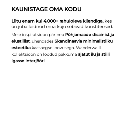
KAUNISTAGE OMA KODU
Liitu enam kui 4,000+ rahuloleva kliendiga,
kes
on juba leidnud oma koju sobivad kunstiteosed.
Meie inspiratsioon pärineb
Põhjamaade disainist ja
elustiilist
, ühendades
Skandinaavia minimalistliku
esteetika
kaasaegse loovusega. Wanderwalli
kollektsioon on loodud pakkuma
ajatut ilu ja stiili
igasse interjööri
.