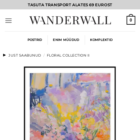
Skip
TASUTA TRANSPORT ALATES 69 EUROST
to
content
0
POSTRID
ENIM MÜÜDUD
KOMPLEKTID
JUST SAABUNUD
/
FLORAL COLLECTION II