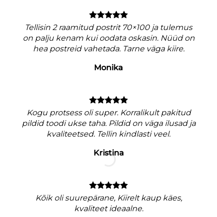
Tellisin 2 raamitud postrit 70×100 ja tulemus
on palju kenam kui oodata oskasin. Nüüd on
hea postreid vahetada. Tarne väga kiire.
Monika
V
Kogu protsess oli super. Korralikult pakitud
pildid toodi ukse taha. Pildid on väga ilusad ja
kvaliteetsed. Tellin kindlasti veel.
Kristina
M
nagu
Kõik oli suurepärane, Kiirelt kaup käes,
e
kvaliteet ideaalne.