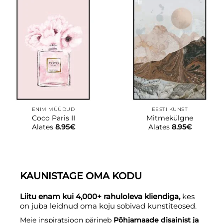
ENIM MÜÜDUD
EESTI KUNST
Coco Paris II
Mitmekülgne
Alates
8.95
€
Alates
8.95
€
KAUNISTAGE OMA KODU
Liitu enam kui 4,000+ rahuloleva kliendiga,
kes
on juba leidnud oma koju sobivad kunstiteosed.
Meie inspiratsioon pärineb
Põhjamaade disainist ja