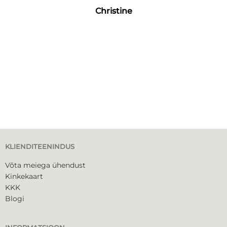
Christine
KLIENDITEENINDUS
Võta meiega ühendust
Kinkekaart
KKK
Blogi