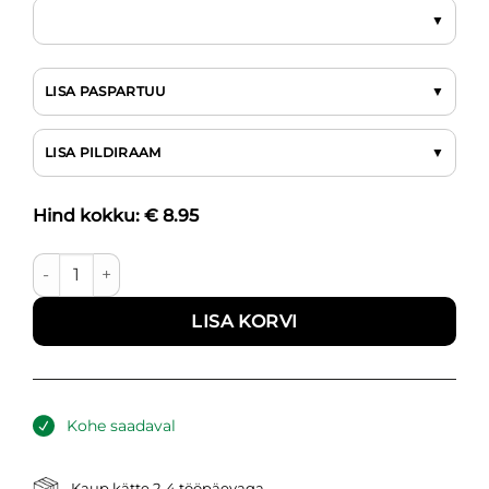
LISA PASPARTUU
LISA PILDIRAAM
Hind kokku: €
8.95
Floral collection II kogus
LISA KORVI
Kohe saadaval
Kaup kätte 2-4 tööpäevaga