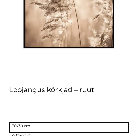
Loojangus kõrkjad – ruut
30x30 cm
40x40 cm