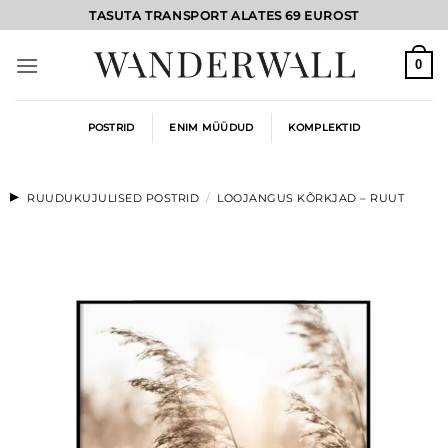
Skip
TASUTA TRANSPORT ALATES 69 EUROST
to
content
0
POSTRID
ENIM MÜÜDUD
KOMPLEKTID
RUUDUKUJULISED POSTRID
/
LOOJANGUS KÕRKJAD – RUUT