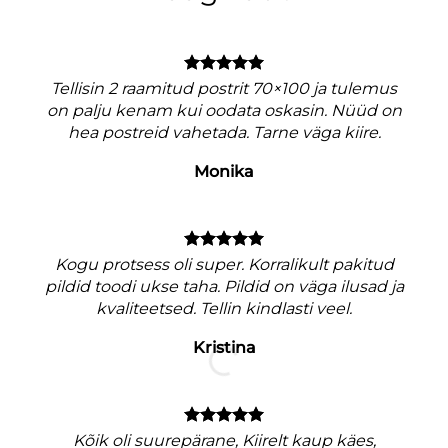
Tellisin 2 raamitud postrit 70×100 ja tulemus
on palju kenam kui oodata oskasin. Nüüd on
hea postreid vahetada. Tarne väga kiire.
Monika
V
Kogu protsess oli super. Korralikult pakitud
pildid toodi ukse taha. Pildid on väga ilusad ja
kvaliteetsed. Tellin kindlasti veel.
Kristina
M
nagu
Kõik oli suurepärane, Kiirelt kaup käes,
e