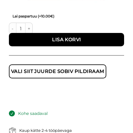
Lai paspartuu
(+10.00€)
Loojangus kõrkjad - ruut kogus
LISA KORVI
VALI SIIT JUURDE SOBIV PILDIRAAM
Kohe saadaval
Kaup kätte 2-4 tööpäevaga