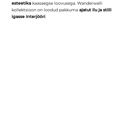
esteetika
kaasaegse loovusega. Wanderwalli
kollektsioon on loodud pakkuma
ajatut ilu ja stiili
igasse interjööri
.