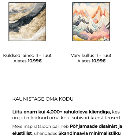
H
Kuldsed lained II – ruut
Värviküllus II – ruut
Alates
10.95
€
Alates
10.95
€
KAUNISTAGE OMA KODU
Liitu enam kui 4,000+ rahuloleva kliendiga,
kes
on juba leidnud oma koju sobivad kunstiteosed.
Meie inspiratsioon pärineb
Põhjamaade disainist ja
elustiilist
, ühendades
Skandinaavia minimalistliku