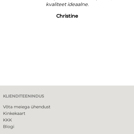
kvaliteet ideaalne.
Christine
KLIENDITEENINDUS
Võta meiega ühendust
Kinkekaart
KKK
Blogi