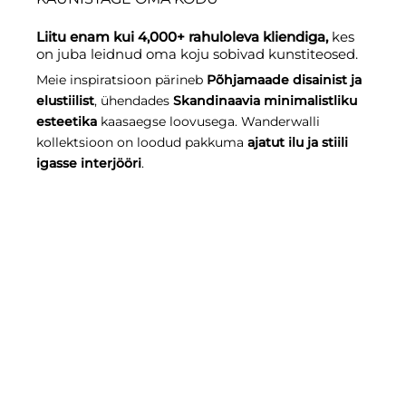
Liitu enam kui 4,000+ rahuloleva kliendiga,
kes
on juba leidnud oma koju sobivad kunstiteosed.
Meie inspiratsioon pärineb
Põhjamaade disainist ja
elustiilist
, ühendades
Skandinaavia minimalistliku
esteetika
kaasaegse loovusega. Wanderwalli
kollektsioon on loodud pakkuma
ajatut ilu ja stiili
igasse interjööri
.