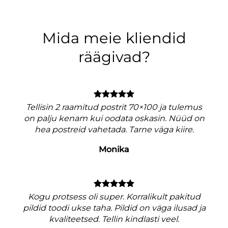
Mida meie kliendid
räägivad?
Tellisin 2 raamitud postrit 70×100 ja tulemus
on palju kenam kui oodata oskasin. Nüüd on
hea postreid vahetada. Tarne väga kiire.
Monika
V
Kogu protsess oli super. Korralikult pakitud
pildid toodi ukse taha. Pildid on väga ilusad ja
kvaliteetsed. Tellin kindlasti veel.