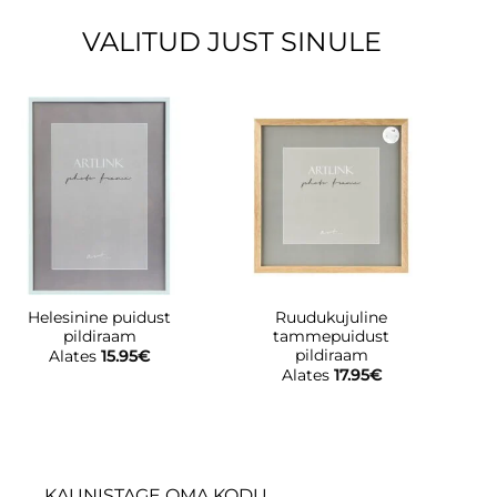
VALITUD JUST SINULE
Helesinine puidust
Ruudukujuline
pildiraam
tammepuidust
pildiraam
Alates
15.95
€
Alates
17.95
€
KAUNISTAGE OMA KODU