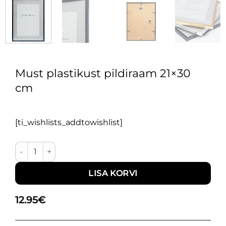
Must plastikust pildiraam 21×30
cm
[ti_wishlists_addtowishlist]
Must plastikust pildiraam 21x30 cm kogus
LISA KORVI
12.95
€