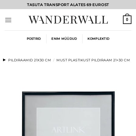
Skip
TASUTA TRANSPORT ALATES 69 EUROST
to
content
0
POSTRID
ENIM MÜÜDUD
KOMPLEKTID
PILDIRAAMID 21X30 CM
/
MUST PLASTIKUST PILDIRAAM 21×30 CM