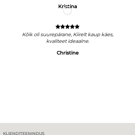
Kristina
M
nagu
Kõik oli suurepärane, Kiirelt kaup käes,
e
kvaliteet ideaalne.
Christine
KLIENDITEENINDUS