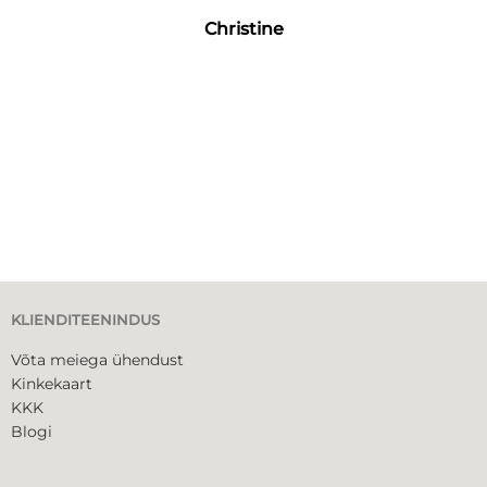
Christine
KLIENDITEENINDUS
Võta meiega ühendust
Kinkekaart
KKK
Blogi