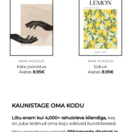
ENIM MÜÜDUD
ENIM MÜÜDUD
Käte joonistus
Sidrun
Alates
8.95
€
Alates
8.95
€
KAUNISTAGE OMA KODU
Liitu enam kui 4,000+ rahuloleva kliendiga,
kes
on juba leidnud oma koju sobivad kunstiteosed.
Meie inspiratsioon pärineb
Põhjamaade disainist ja