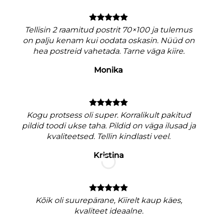
Tellisin 2 raamitud postrit 70×100 ja tulemus
on palju kenam kui oodata oskasin. Nüüd on
hea postreid vahetada. Tarne väga kiire.
Monika
V
Kogu protsess oli super. Korralikult pakitud
pildid toodi ukse taha. Pildid on väga ilusad ja
kvaliteetsed. Tellin kindlasti veel.
Kristina
M
nagu
Kõik oli suurepärane, Kiirelt kaup käes,
e
kvaliteet ideaalne.