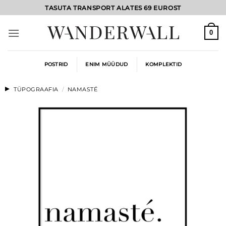
Skip
TASUTA TRANSPORT ALATES 69 EUROST
to
content
0
POSTRID
ENIM MÜÜDUD
KOMPLEKTID
TÜPOGRAAFIA
/
NAMASTÉ