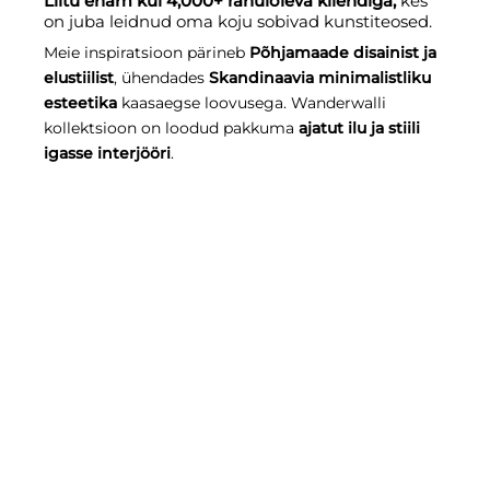
Liitu enam kui 4,000+ rahuloleva kliendiga,
kes
on juba leidnud oma koju sobivad kunstiteosed.
Meie inspiratsioon pärineb
Põhjamaade disainist ja
elustiilist
, ühendades
Skandinaavia minimalistliku
esteetika
kaasaegse loovusega. Wanderwalli
kollektsioon on loodud pakkuma
ajatut ilu ja stiili
igasse interjööri
.