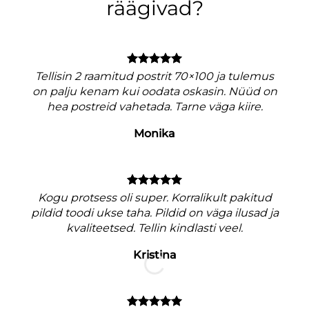
räägivad?
Tellisin 2 raamitud postrit 70×100 ja tulemus
on palju kenam kui oodata oskasin. Nüüd on
hea postreid vahetada. Tarne väga kiire.
Monika
V
Kogu protsess oli super. Korralikult pakitud
pildid toodi ukse taha. Pildid on väga ilusad ja
kvaliteetsed. Tellin kindlasti veel.
Kristina
M
nagu