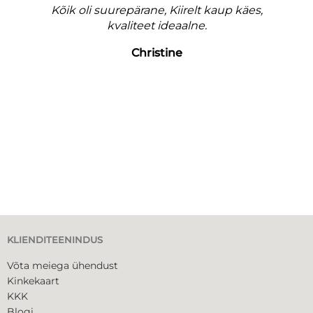
Kõik oli suurepärane, Kiirelt kaup käes,
e
kvaliteet ideaalne.
Christine
KLIENDITEENINDUS
Võta meiega ühendust
Kinkekaart
KKK
Blogi