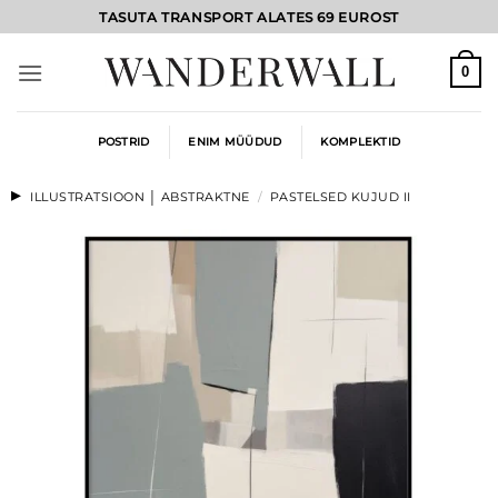
Skip
TASUTA TRANSPORT ALATES 69 EUROST
to
content
0
POSTRID
ENIM MÜÜDUD
KOMPLEKTID
ILLUSTRATSIOON │ ABSTRAKTNE
/
PASTELSED KUJUD II