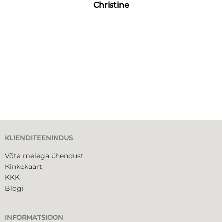
Christine
KLIENDITEENINDUS
Võta meiega ühendust
Kinkekaart
KKK
Blogi
INFORMATSIOON