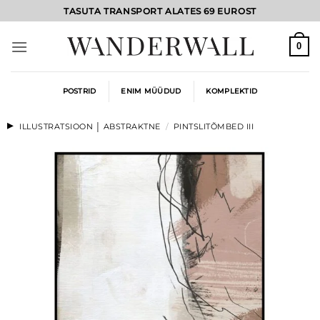
Skip
TASUTA TRANSPORT ALATES 69 EUROST
to
content
0
POSTRID
ENIM MÜÜDUD
KOMPLEKTID
ILLUSTRATSIOON │ ABSTRAKTNE
/
PINTSLITÕMBED III