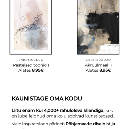
ENIM MÜÜDUD
ENIM MÜÜDUD
Pastelsed toonid I
Akrüülmaal II
Alates
8.95
€
Alates
8.95
€
KAUNISTAGE OMA KODU
Liitu enam kui 4,000+ rahuloleva kliendiga,
kes
on juba leidnud oma koju sobivad kunstiteosed.
Meie inspiratsioon pärineb
Põhjamaade disainist ja