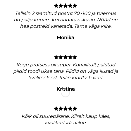
Tellisin 2 raamitud postrit 70×100 ja tulemus
on palju kenam kui oodata oskasin. Nüüd on
hea postreid vahetada. Tarne väga kiire.
Monika
V
Kogu protsess oli super. Korralikult pakitud
pildid toodi ukse taha. Pildid on väga ilusad ja
kvaliteetsed. Tellin kindlasti veel.
Kristina
M
nagu
Kõik oli suurepärane, Kiirelt kaup käes,
e
kvaliteet ideaalne.