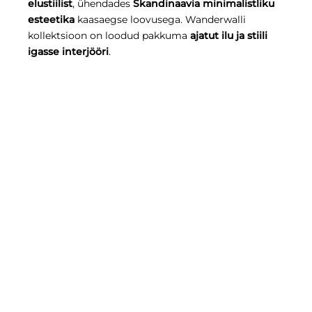
elustiilist
, ühendades
Skandinaavia minimalistliku
esteetika
kaasaegse loovusega. Wanderwalli
kollektsioon on loodud pakkuma
ajatut ilu ja stiili
igasse interjööri
.