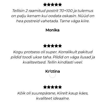
Tellisin 2 raamitud postrit 70×100 ja tulemus
on palju kenam kui oodata oskasin. Nüüd on
hea postreid vahetada. Tarne väga kiire.
Monika
V
Kogu protsess oli super. Korralikult pakitud
pildid toodi ukse taha. Pildid on väga ilusad ja
kvaliteetsed. Tellin kindlasti veel.
Kristina
M
nagu
Kõik oli suurepärane, Kiirelt kaup käes,
e
kvaliteet ideaalne.