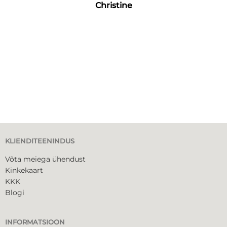
Christine
KLIENDITEENINDUS
Võta meiega ühendust
Kinkekaart
KKK
Blogi
INFORMATSIOON