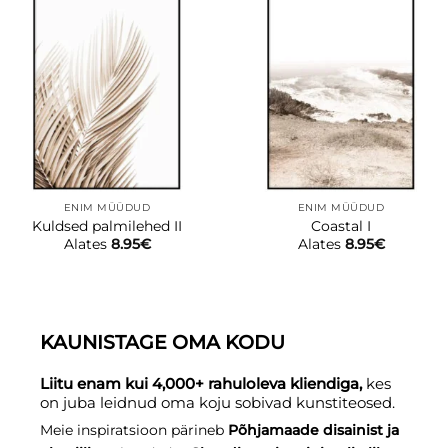
ENIM MÜÜDUD
ENIM MÜÜDUD
Kuldsed palmilehed II
Coastal I
Alates
8.95
€
Alates
8.95
€
KAUNISTAGE OMA KODU
Liitu enam kui 4,000+ rahuloleva kliendiga,
kes
on juba leidnud oma koju sobivad kunstiteosed.
Meie inspiratsioon pärineb
Põhjamaade disainist ja