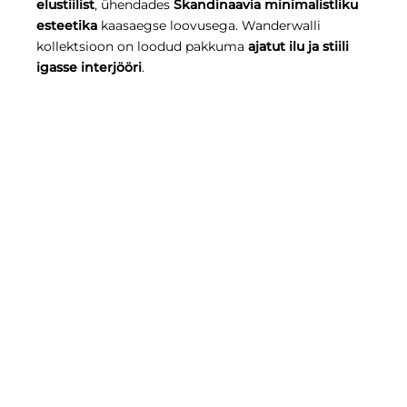
elustiilist
, ühendades
Skandinaavia minimalistliku
esteetika
kaasaegse loovusega. Wanderwalli
kollektsioon on loodud pakkuma
ajatut ilu ja stiili
igasse interjööri
.