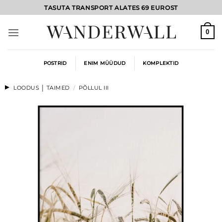
Skip
TASUTA TRANSPORT ALATES 69 EUROST
to
content
0
POSTRID
ENIM MÜÜDUD
KOMPLEKTID
LOODUS │ TAIMED
/
PÕLLUL III