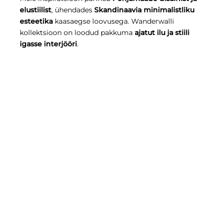
elustiilist
, ühendades
Skandinaavia minimalistliku
esteetika
kaasaegse loovusega. Wanderwalli
kollektsioon on loodud pakkuma
ajatut ilu ja stiili
igasse interjööri
.