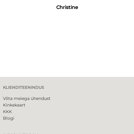
Christine
KLIENDITEENINDUS
Võta meiega ühendust
Kinkekaart
KKK
Blogi