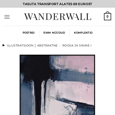
Skip
TASUTA TRANSPORT ALATES 69 EUROST
to
content
0
POSTRID
ENIM MÜÜDUD
KOMPLEKTID
ILLUSTRATSIOON │ ABSTRAKTNE
/
ROOSA JA SININE I