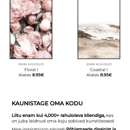
ENIM MÜÜDUD
ENIM MÜÜDUD
Floral I
Coastal I
Alates
8.95
€
Alates
8.95
€
KAUNISTAGE OMA KODU
Liitu enam kui 4,000+ rahuloleva kliendiga,
kes
on juba leidnud oma koju sobivad kunstiteosed.
Meie inspiratsioon pärineb
Põhjamaade disainist ja