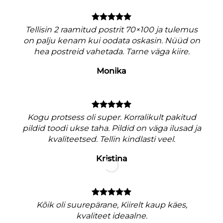
Tellisin 2 raamitud postrit 70×100 ja tulemus
on palju kenam kui oodata oskasin. Nüüd on
hea postreid vahetada. Tarne väga kiire.
Monika
V
Kogu protsess oli super. Korralikult pakitud
pildid toodi ukse taha. Pildid on väga ilusad ja
kvaliteetsed. Tellin kindlasti veel.
Kristina
M
nagu
Kõik oli suurepärane, Kiirelt kaup käes,
e
kvaliteet ideaalne.