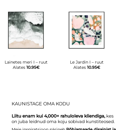
Lainetes meri I – ruut
Le Jardin I – ruut
L
Alates
10.95
€
Alates
10.95
€
KAUNISTAGE OMA KODU
Liitu enam kui 4,000+ rahuloleva kliendiga,
kes
on juba leidnud oma koju sobivad kunstiteosed.
Meie inspiratsioon pärineb
Põhjamaade disainist ja