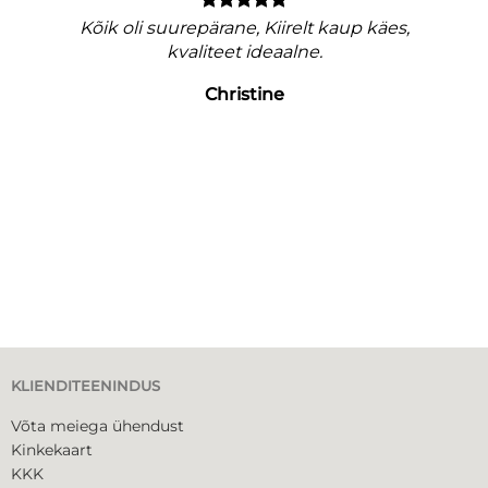
nagu
Kõik oli suurepärane, Kiirelt kaup käes,
e
kvaliteet ideaalne.
Christine
KLIENDITEENINDUS
Võta meiega ühendust
Kinkekaart
KKK