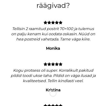
räägivad?
Tellisin 2 raamitud postrit 70×100 ja tulemus
on palju kenam kui oodata oskasin. Nüüd on
hea postreid vahetada. Tarne väga kiire.
Monika
V
Kogu protsess oli super. Korralikult pakitud
pildid toodi ukse taha. Pildid on väga ilusad ja
kvaliteetsed. Tellin kindlasti veel.
Kristina
M