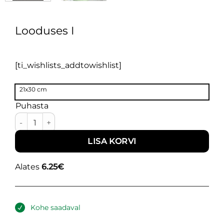
Looduses I
[ti_wishlists_addtowishlist]
21x30 cm
Puhasta
Looduses I kogus
LISA KORVI
Alates
6.25
€
Kohe saadaval