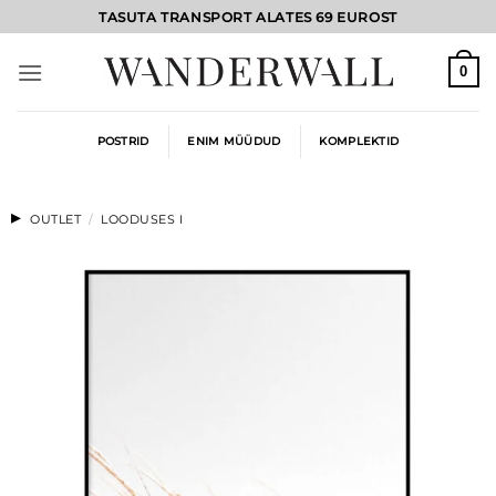
Skip
TASUTA TRANSPORT ALATES 69 EUROST
to
content
0
POSTRID
ENIM MÜÜDUD
KOMPLEKTID
OUTLET
/
LOODUSES I