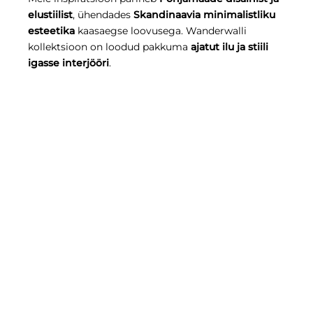
elustiilist
, ühendades
Skandinaavia minimalistliku
esteetika
kaasaegse loovusega. Wanderwalli
kollektsioon on loodud pakkuma
ajatut ilu ja stiili
igasse interjööri
.